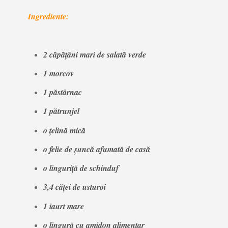
Ingrediente:
2 căpățâni mari de salată verde
1 morcov
1 păstârnac
1 pătrunjel
o țelină mică
o felie de șuncă afumată de casă
o linguriță de schinduf
3,4 căței de usturoi
1 iaurt mare
o lingură cu amidon alimentar