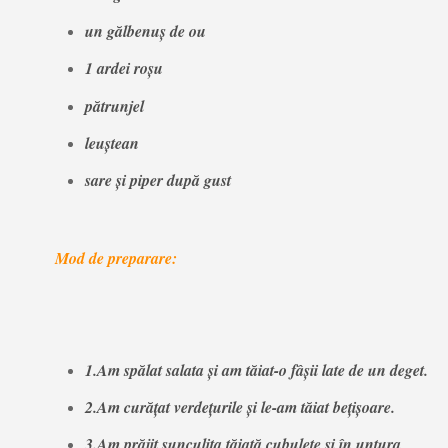
un gălbenuș de ou
1 ardei roșu
pătrunjel
leuștean
sare și piper după gust
Mod de preparare:
1.Am spălat salata și am tăiat-o fâșii late de un deget.
2.Am curățat verdețurile și le-am tăiat bețișoare.
3.Am prăjit șunculița tăiată cubulețe și în untura