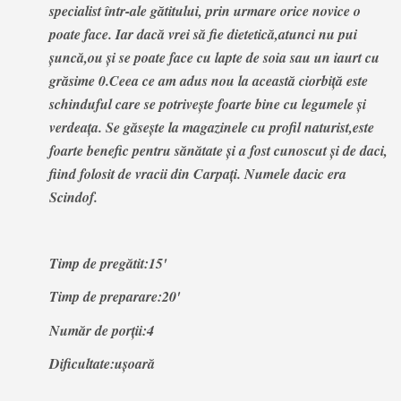
specialist într-ale gătitului, prin urmare orice novice o
poate face. Iar dacă vrei să fie dietetică,atunci nu pui
șuncă,ou și se poate face cu lapte de soia sau un iaurt cu
grăsime 0.Ceea ce am adus nou la această ciorbiță este
schinduful care se potrivește foarte bine cu legumele și
verdeața. Se găsește la magazinele cu profil naturist,este
foarte benefic pentru sănătate și a fost cunoscut și de daci,
fiind folosit de vracii din Carpați. Numele dacic era
Scindof.
Timp de pregătit:15'
Timp de preparare:20'
Număr de porții:4
Dificultate:ușoară