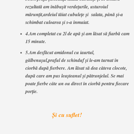
rezultată am înăbușit verdețurile, usturoiul
mărunțit,ardeiul tăiat cubulețe și salata, până și-a
schimbat culoarea și s-a înmuiat.
4.Am completat cu 2l de apă și am lăsat să fiarbă cam
15 minute.
5.Am desfăcut amidonul cu iaurtul,
gălbenușul,praful de schinduf și le-am turnat în
ciorbă după fierbere. Am lăsat să dea câteva clocote,
după care am pus leușteanul și pătrunjelul. Se mai
poate fierbe câte un ou direct în ciorbă pentru fiecare
porție.
Și cu suflet!