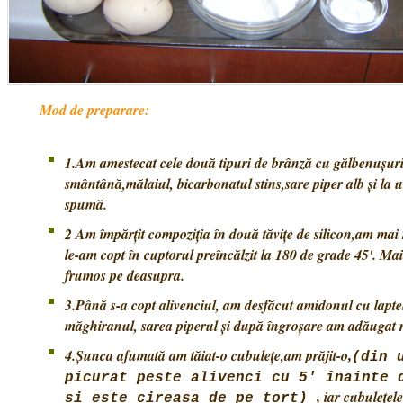
Mod de preparare:
1.Am amestecat cele două tipuri de brânză cu gălbenușuril
smântână,mălaiul, bicarbonatul stins,sare piper alb și la
spumă.
2 Am împărțit compoziția în două tăvițe de silicon,am mai 
le-am copt în cuptorul preîncălzit la 180 de grade 45'. Ma
frumos pe deasupra.
3.Până s-a copt alivenciul, am desfăcut amidonul cu lapt
măghiranul, sarea piperul și după îngroșare am adăugat 
4.Șunca afumată am tăiat-o cubulețe,am prăjit-o
,
(din 
picurat peste alivenci cu 5' înainte 
iar
cubulețele
,
și este cireașa de pe tort)