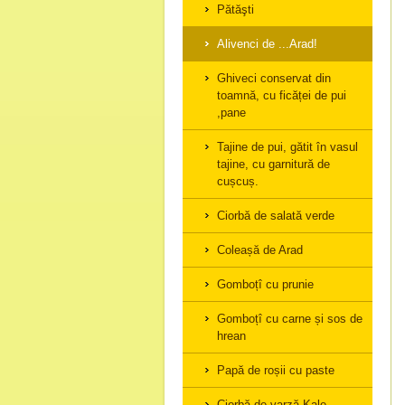
Pătăşti
Alivenci de ...Arad!
Ghiveci conservat din
toamnă, cu ficăței de pui
,pane
Tajine de pui, gătit în vasul
tajine, cu garnitură de
cușcuș.
Ciorbă de salată verde
Coleașă de Arad
Gomboțî cu prunie
Gomboțî cu carne și sos de
hrean
Papă de roșii cu paste
Ciorbă de varză Kale