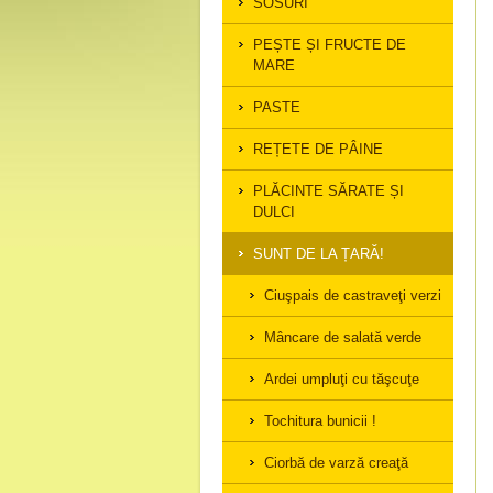
SOSURI
PEȘTE ȘI FRUCTE DE
MARE
PASTE
REȚETE DE PÂINE
PLĂCINTE SĂRATE ȘI
DULCI
SUNT DE LA ȚARĂ!
Ciuşpais de castraveţi verzi
Mâncare de salată verde
Ardei umpluţi cu tăşcuţe
Tochitura bunicii !
Ciorbă de varză creaţă