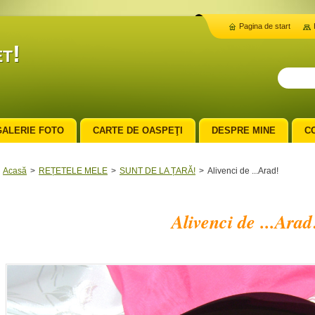
Pagina de start
t!
GALERIE FOTO
CARTE DE OASPEŢI
DESPRE MINE
C
Acasă
>
REȚETELE MELE
>
SUNT DE LA ȚARĂ!
>
Alivenci de ...Arad!
Alivenci de ...Arad