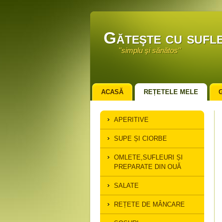
Găteşte cu sufle
''simplu şi sănătos''
ACASĂ
REȚETELE MELE
APERITIVE
SUPE ȘI CIORBE
OMLETE,SUFLEURI ȘI
PREPARATE DIN OUĂ
SALATE
REȚETE DE MÂNCARE