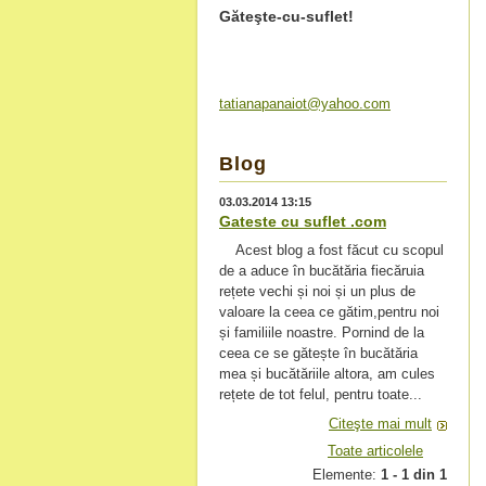
Găteşte-cu-suflet!
tatianap
anaiot@y
ahoo.com
Blog
03.03.2014 13:15
Gateste cu suflet .com
Acest blog a fost făcut cu scopul
de a aduce în bucătăria fiecăruia
rețete vechi și noi și un plus de
valoare la ceea ce gătim,pentru noi
și familiile noastre. Pornind de la
ceea ce se gătește în bucătăria
mea și bucătăriile altora, am cules
rețete de tot felul, pentru toate...
Citeşte mai mult
Toate articolele
Elemente:
1 - 1 din 1