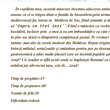
În copilăria mea, această mâncare însemna aducerea aminte 
anume că el se trăgea dintr-o familie de basarabeni,prin urma
moldovenești fac istorie în Moldova de Sus, fiind amintite și d
sa'
Fiind o mâncare cu vechime
.
'Capra cu trei iezi''
bucătării, inclusiv prin a mea și eu am îmbunătățit-o cu câte
în plus nu strică ci dimpotrivă completează gustul. Pe vremuri
străine ,mai ales în casele modeste din Moldova. Rețeta origina
brânză,mălaiul, untul,ouăle și smântâna pentru pus pe deasupr
gastronomică a adus multe plusuri care ne încântă papilele gust
Arad? Că Aradul se află acolo unde se împletește Banatul cu 
arădeni,iar alivenciul meu, este de ...Arad!
Timp de pregătire:15'
Timp de preparare:40'
Număr de felii:20
Dificultate:redusă