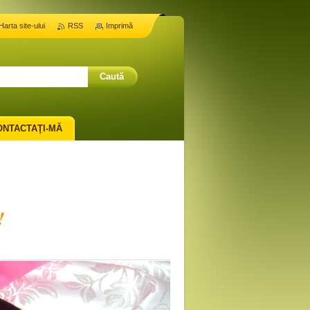
Harta site-ului
RSS
Imprimă
ONTACTAŢI-MĂ
!