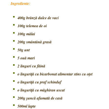
Ingrediente:
400g brânză dulce de vaci
100g telemea de oi
100g mălai
200g smântână grasă
50g unt
5 ouă mari
2 linguri cu făină
o linguriță cu bicarbonat alimentar stins cu oțet
o linguriță cu praf schinduf
o linguriță cu măghiran uscat
200g șuncă afumată de casă
500ml lapte