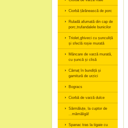
Ciorbă țărănească de porc
Ruladă afumată din cap de
porc,trufandalele bunicilor
Triolet,ghiveci cu șunculiță
și sfeclă roșie murată
Mâncare de varză murată,
cu șuncă și clisă
Cârnaț în bundiță și
garnitură de urzici
Bogracs
Ciorbă de varză dulce
Sărmăluțe, la cuptor de
...mămăligă!
Spanac tras la tigaie cu