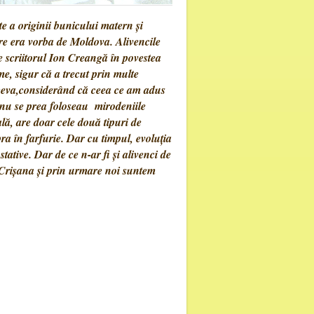
a originii bunicului matern și
re era vorba de Moldova. Alivencile
e scriitorul Ion Creangă în povestea
, sigur că a trecut prin multe
 ceva,considerând că ceea ce am adus
 nu se prea foloseau mirodeniile
lă, are doar cele două tipuri de
a în farfurie. Dar cu timpul, evoluția
ative. Dar de ce n-ar fi și alivenci de
Crișana și prin urmare noi suntem