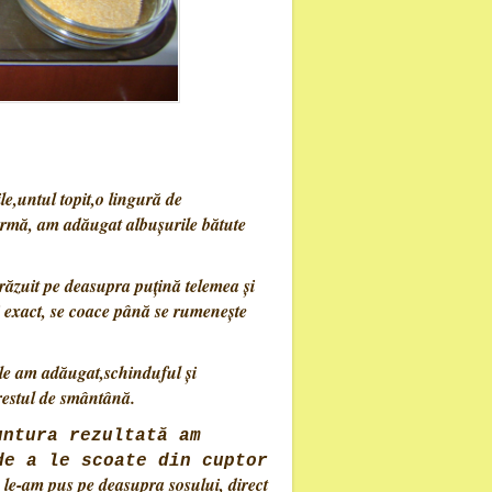
e,untul topit,o lingură de
 urmă, am adăugat albușurile bătute
răzuit pe deasupra puțină telemea și
i exact, se coace până se rumenește
ele am adăugat,schinduful și
restul de smântână.
untura rezultată am
de a le scoate din cuptor
 le-am pus pe deasupra sosului, direct