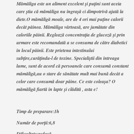
Mămăliga este un aliment excelent și puțini sunt aceia
care știu că mămăliga nu îngrașă ci dimpotrivă ajută la
diete.O mămăligă moale, are de 4 ori mai puține calorii
decât pâinea. Mămăliga vârtoasă, are jumătate din
caloriile pâinii. Reglează concentrația de glucoză și prin
urmare este recomandată a se consuma de către diabetici
în locul pâinii. Este prietena intestinului
subțire,curățindu-l de toxine. Specialiștii din întreaga
lume, sunt de acord că persoanele care consumă constant
mămăligă,au o stare de sănătate mult mai bună decât a
celor care consumă doar pâine. Ce este coleașa? O
mămăligă fiartă în lapte și clădită , asta e!
Timp de preparare:1h
Număr de porții:6,8
Dificultate:redusă