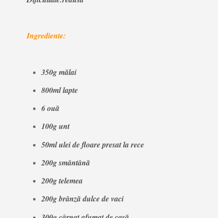
Ingrediente:
350g mălai
800ml lapte
6 ouă
100g unt
50ml ulei de floare presat la rece
200g smântână
200g telemea
200g brânză dulce de vaci
300g cârnaț afumat de casă