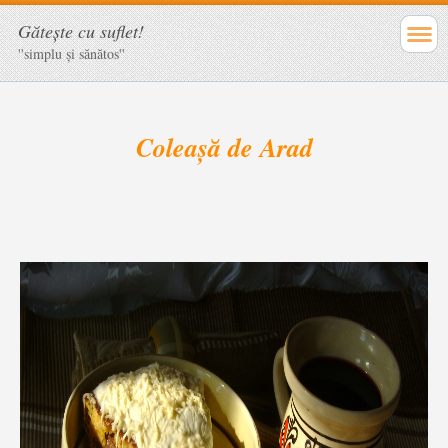
Găteşte cu suflet!
''simplu şi sănătos''
Coleașă de Arad