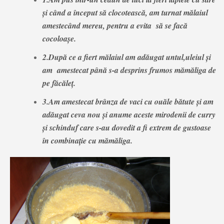
și când a început să clocotească, am turnat mălaiul
amestecând mereu, pentru a evita să se facă
cocoloașe.
2.După ce a fiert mălaiul am adăugat untul,uleiul și
am amestecat până s-a desprins frumos mămăliga de
pe făcăleț.
3.Am amestecat brânza de vaci cu ouăle bătute și am
adăugat ceva nou și anume aceste mirodenii de curry
și schinduf care s-au dovedit a fi extrem de gustoase
în combinație cu mămăliga.