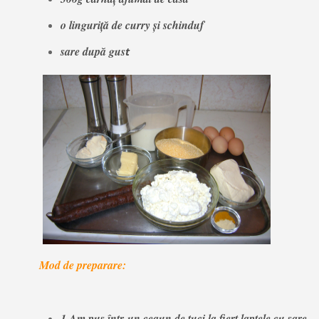
o linguriță de curry și schinduf
sare după gus
t
Mod de preparare:
1.Am pus într-un ceaun de tuci la fiert laptele cu sare