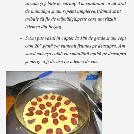
răzuită și feliuțe de cârnaț. Am continuat cu alt strat
de mămăligă și am repetat umplerea.Ultimul strat
trebuie să fie de mămăligă,peste care am răzuit
telemea din belșug.
5.Am pus vasul în cuptor la 180 de grade și am copt
cam 20' ,până s-a rumenit frumos pe deasupra. Am
servit coleașa caldă cu smântână multă pe deasupra
și merge a fi dreasă cu o leacă de vin.