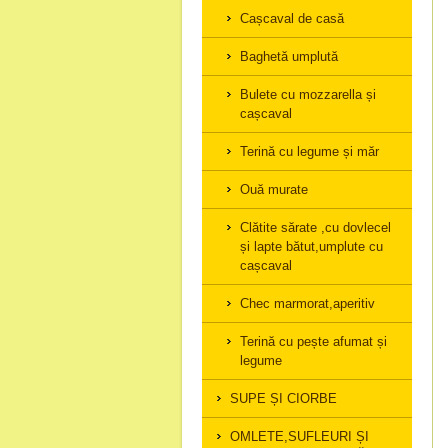
Cașcaval de casă
Baghetă umplută
Bulete cu mozzarella și
cașcaval
Terină cu legume și măr
Ouă murate
Clătite sărate ,cu dovlecel
și lapte bătut,umplute cu
cașcaval
Chec marmorat,aperitiv
Terină cu pește afumat și
legume
SUPE ȘI CIORBE
OMLETE,SUFLEURI ȘI