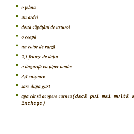
o ţelină
un ardei
două căpăţâni de usturoi
o ceapă
un cotor de varză
2,3 frunze de dafin
o linguriţă cu piper boabe
3,4 cuişoare
sare după gust
apa cât să acopere carnea
(dacă pui mai multă 
închege)