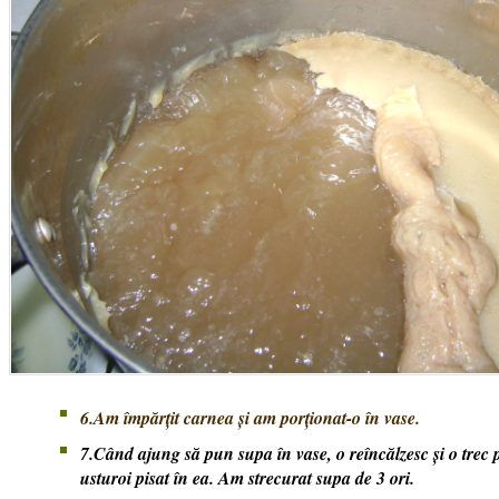
6.Am împărţit carnea şi am porţionat-o în vase.
7.Când ajung să pun supa în vase, o reîncălzesc şi o trec p
usturoi pisat în ea. Am strecurat supa de 3 ori.