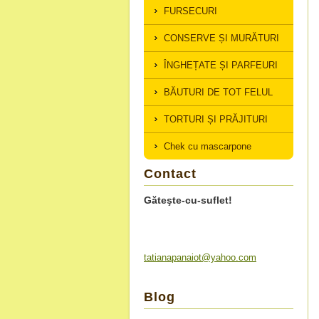
FURSECURI
CONSERVE ȘI MURĂTURI
ÎNGHEȚATE ȘI PARFEURI
BĂUTURI DE TOT FELUL
TORTURI ȘI PRĂJITURI
Chek cu mascarpone
Contact
Găteşte-cu-suflet!
tatianap
anaiot@y
ahoo.com
Blog