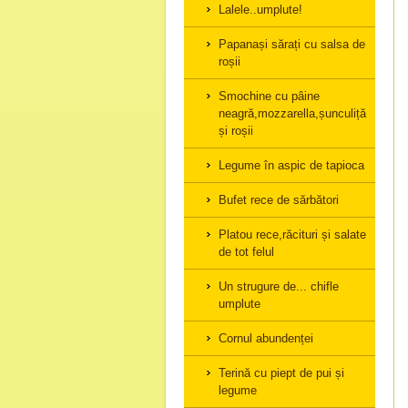
Lalele..umplute!
Papanași sărați cu salsa de
roșii
Smochine cu pâine
neagră,mozzarella,șunculiță,cașcav
și roșii
Legume în aspic de tapioca
Bufet rece de sărbători
Platou rece,răcituri și salate
de tot felul
Un strugure de... chifle
umplute
Cornul abundenței
Terină cu piept de pui și
legume