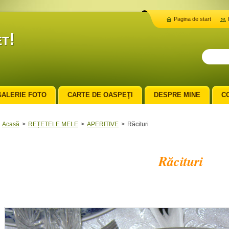
Pagina de start
t!
GALERIE FOTO
CARTE DE OASPEŢI
DESPRE MINE
C
Acasă
>
REȚETELE MELE
>
APERITIVE
>
Răcituri
Răcituri