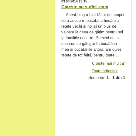
03.03.2014 13:15
Gateste cu suflet .com
Acest blog a fost făcut cu scopul
de a aduce în bucătăria fiecăruia
rețete vechi și noi și un plus de
valoare la ceea ce gătim,pentru noi
și familiile noastre. Pornind de la
ceea ce se gătește în bucătăria
mea și bucătăriile altora, am cules
rețete de tot felul, pentru toate...
Citeşte mai mult
Toate articolele
Elemente:
1 - 1 din 1