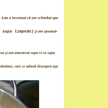
ea. Asta a însemnat că am schimbat apa
şi am spumuit-
 supa limpede)
nea şi am amestecat supa ei cu supa
grăsimea, care se adună deasupra așa