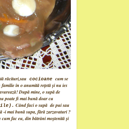
ă răcituri,sau
cum se
cocioane
amilie în o anumită reţetă şi nu ies
 savurează! După mine, o supă de
 nu poate fi mai bună doar cu
Când faci o supă de pui sau
ile).
că -i mai bună supa, fără zarzavaturi ?
n cum fac eu, din bătrâni moştenită şi