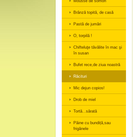
Mousse de somon
Brânză topită, de casă
Pastă de jumări
O, torpilă !
Chifteluţe tăvălite în mac şi
în susan
Bufet rece,de ziua noastră
Răcituri
Mic dejun copios!
Drob de miel
Tortă...sărată
Pâine cu bundiță,sau
frigănele