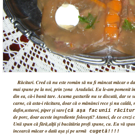
Răcituri. Cred că nu este român să nu fi mâncat măcar o dat
mai spune pe la noi, prin zona Aradului. Eu le-am pomenit în f
din ea, că-i bună tare. Acuma gusturile nu se discută, dar se
carne, că asta-i răcitura, doar că o mănânci rece şi nu caldă,
dafin,usturoi, piper şi sare
(că aşa fac
unii răcitur
de porc, doar aceste ingrediente foloseşti? Atunci, de ce crezi 
Unii spun că fără,alţii şi bucătăria profi spune, cu. Eu vă spu
încearcă măcar o dată aşa şi pe urmă
cugetă!!!!