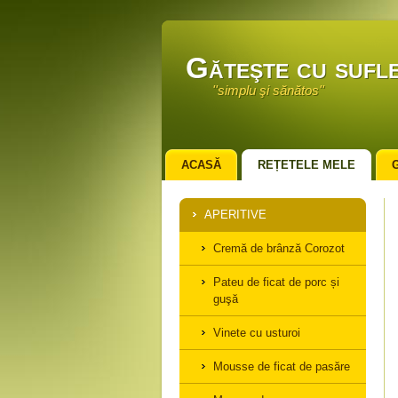
Găteşte cu sufle
''simplu şi sănătos''
ACASĂ
REȚETELE MELE
APERITIVE
Cremă de brânză Corozot
Pateu de ficat de porc și
guşă
Vinete cu usturoi
Mousse de ficat de pasăre