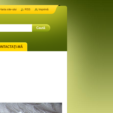
Harta site-ului
RSS
Imprimă
ONTACTAŢI-MĂ