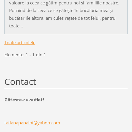
valoare la ceea ce gătim,pentru noi și familiile noastre.
Pornind de la ceea ce se gătește în bucătăria mea și
bucătăriile altora, am cules rețete de tot felul, pentru
toate...
Toate articolele
Elemente: 1 - 1 din 1
Contact
Găteşte-cu-suflet!
tatianap
anaiot@y
ahoo.com