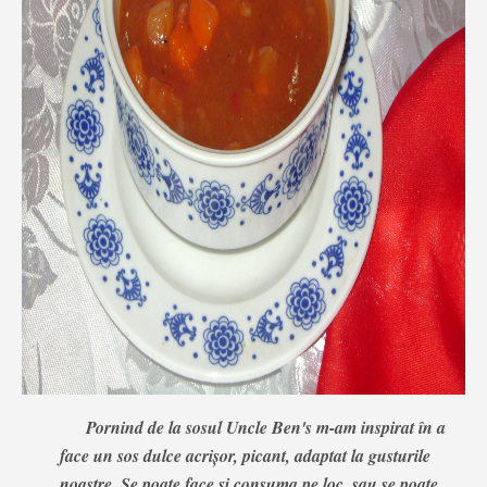
Pornind de la sosul Uncle Ben's m-am inspirat în a
face un sos dulce acrişor, picant, adaptat la gusturile
noastre. Se poate face şi consuma pe loc, sau se poate