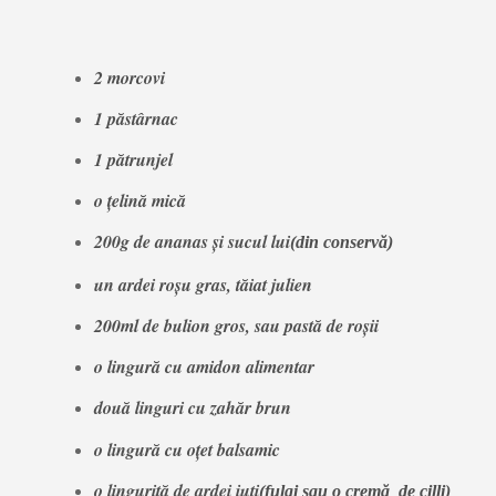
2 morcovi
1 păstârnac
1 pătrunjel
o ţelină mică
200g de ananas şi sucul lui
(din conservă)
un ardei roşu gras, tăiat julien
200ml de bulion gros, sau pastă de roşii
o lingură cu amidon alimentar
două linguri cu zahăr brun
o lingură cu oţet balsamic
o linguriţă de ardei iuţi
(fulgi sau o cremă de cilli)