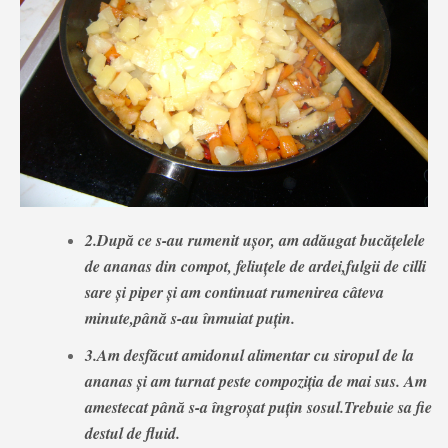
2.După ce s-au rumenit uşor, am adăugat bucăţelele
de ananas din compot, feliuţele de ardei,fulgii de cilli
sare şi piper şi am continuat rumenirea câteva
minute,până s-au înmuiat puţin.
3.Am desfăcut amidonul alimentar cu siropul de la
ananas şi am turnat peste compoziţia de mai sus. Am
amestecat până s-a îngroşat puţin sosul.
Trebuie sa fie
destul de fluid.