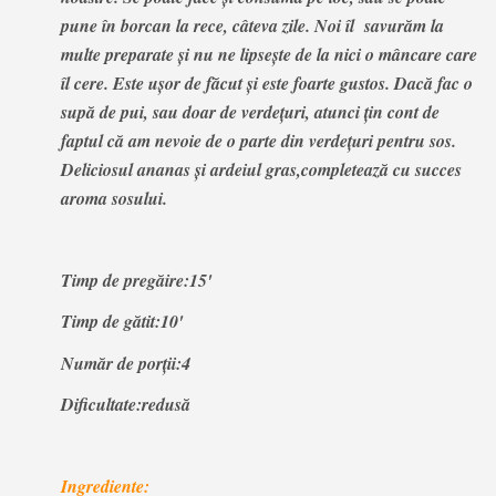
pune în borcan la rece, câteva zile. Noi îl savurăm la
multe preparate şi nu ne lipseşte de la nici o mâncare care
îl cere. Este uşor de făcut și este foarte gustos. Dacă fac o
supă de pui, sau doar de verdeţuri, atunci ţin cont de
faptul că am nevoie de o parte din verdeţuri pentru sos.
Deliciosul ananas şi ardeiul gras,completează cu succes
aroma sosului.
Timp de pregăire:15'
Timp de gătit:10'
Număr de porţii:4
Dificultate:redusă
Ingrediente: