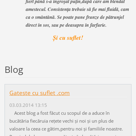
fiert până s-a îngroșat puțin,după care am blendat
amestecul. Consistența trebuie să fie mai fluidă, cam
ca o smântână. Se poate pune frunze de pătrunjel
direct în sos, sau pe deasupra în farfurie.
Și cu suflet!
Blog
Gateste cu suflet .com
03.03.2014 13:15
Acest blog a fost făcut cu scopul de a aduce în
bucătăria fiecăruia rețete vechi și noi și un plus de
valoare la ceea ce gătim,pentru noi și familiile noastre.