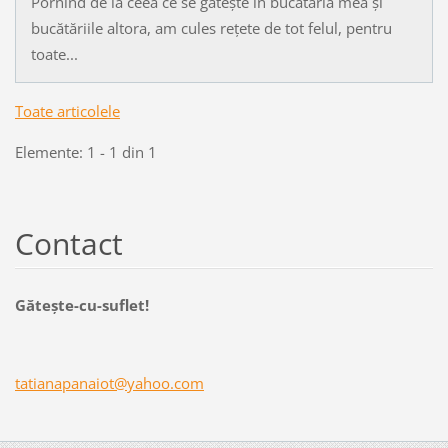
Pornind de la ceea ce se gătește în bucătăria mea și
bucătăriile altora, am cules rețete de tot felul, pentru
toate...
Toate articolele
Elemente: 1 - 1 din 1
Contact
Găteşte-cu-suflet!
tatianap
anaiot@y
ahoo.com