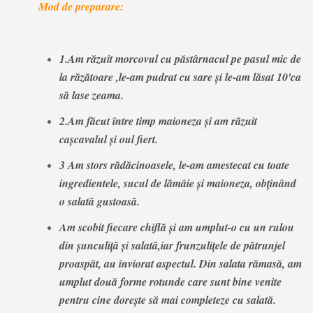
Mod de preparare:
1.Am răzuit morcovul cu păstârnacul pe pasul mic de
la răzătoare ,le-am pudrat cu sare și le-am lăsat 10'ca
să lase zeama.
2.Am făcut între timp maioneza și am răzuit
cașcavalul și oul fiert.
3 Am stors rădăcinoasele, le-am amestecat cu toate
ingredientele, sucul de lămâie și maioneza, obținând
o salată gustoasă.
Am scobit fiecare chiflă și am umplut-o cu un rulou
din șunculiță și salată,iar frunzulițele de pătrunjel
proaspăt, au înviorat aspectul. Din salata rămasă, am
umplut două forme rotunde care sunt bine venite
pentru cine dorește să mai completeze cu salată.