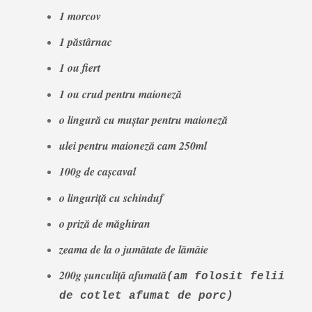
1 morcov
1 păstârnac
1 ou fiert
1 ou crud pentru maioneză
o lingură cu muștar pentru maioneză
ulei pentru maioneză cam 250ml
100g de cașcaval
o linguriță cu schinduf
o priză de măghiran
zeama de la o jumătate de lămâie
200g șunculiță afumată
(am folosit felii
de cotlet afumat de porc)