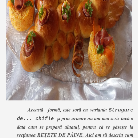
Această formă, este soră cu varianta
Strugure
și prin urmare nu am mai scris încă o
de... chifle
dată cum se prepară aluatul, pentru că se găsește la
secțiunea REȚETE DE PÂINE. Aici am să descriu cum