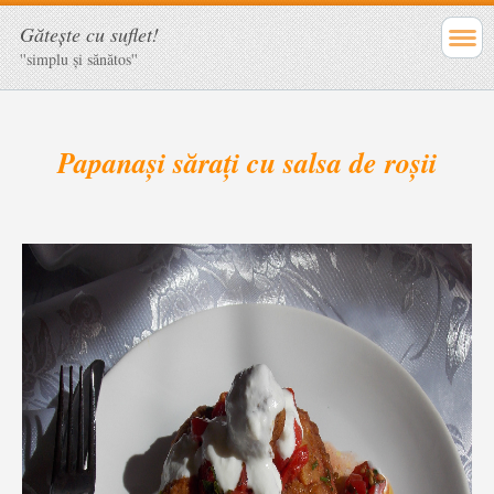
Găteşte cu suflet!
''simplu şi sănătos''
Papanași sărați cu salsa de roșii