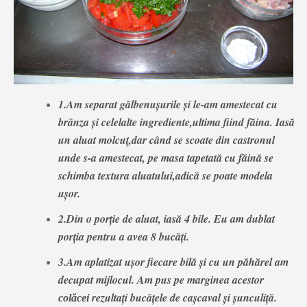
1.Am separat gălbenușurile și le-am amestecat cu
brânza și celelalte ingrediente,ultima fiind făina. Iasă
un aluat molcuț,dar când se scoate din castronul
unde s-a amestecat, pe masa tapetată cu făină se
schimba textura aluatului,adică se poate modela
ușor.
2.Din o porție de aluat, iasă 4 bile. Eu am dublat
porția pentru a avea 8 bucăți.
3.Am aplatizat ușor fiecare bilă și cu un păhărel am
decupat mijlocul. Am pus pe marginea acestor
rezultați bucățele de cașcaval și șunculiță.
colăcei