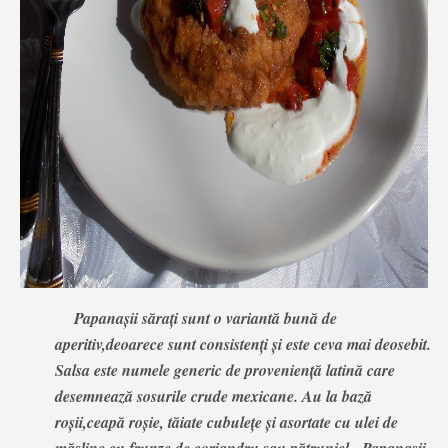
Papanașii sărați sunt o variantă bună de
aperitiv,deoarece sunt consistenți și este ceva mai deosebit.
Salsa este numele generic de proveniență latină care
desemnează sosurile crude mexicane. Au la bază
roșii,ceapă roșie, tăiate cubulețe și asortate cu ulei de
măsline cu frunze de coriandru sau pătrunjel. Papanașii