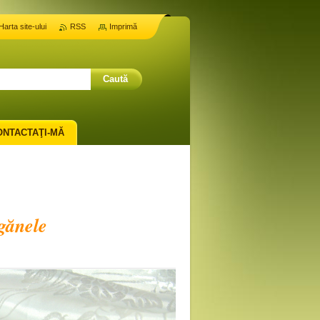
Harta site-ului
RSS
Imprimă
ONTACTAŢI-MĂ
gănele