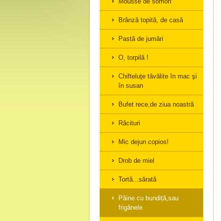
Mousse de somon
Brânză topită, de casă
Pastă de jumări
O, torpilă !
Chifteluţe tăvălite în mac şi
în susan
Bufet rece,de ziua noastră
Răcituri
Mic dejun copios!
Drob de miel
Tortă...sărată
Pâine cu bundiță,sau
frigănele