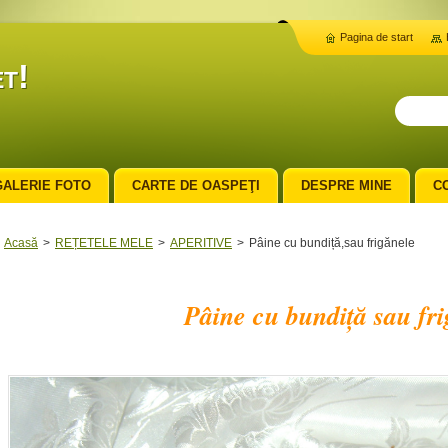
Pagina de start
t!
GALERIE FOTO
CARTE DE OASPEŢI
DESPRE MINE
C
Acasă
>
REȚETELE MELE
>
APERITIVE
>
Pâine cu bundiță,sau frigănele
Pâine cu bundiță sau fri