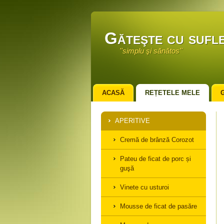
Găteşte cu sufle
''simplu şi sănătos''
ACASĂ
REȚETELE MELE
APERITIVE
Cremă de brânză Corozot
Pateu de ficat de porc și
guşă
Vinete cu usturoi
Mousse de ficat de pasăre