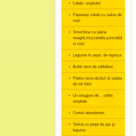
Lalele..umplute!
Papanași sărați cu salsa de
roșii
Smochine cu pâine
neagră,mozzarella,șunculiță,cașcav
și roșii
Legume în aspic de tapioca
Bufet rece de sărbători
Platou rece,răcituri și salate
de tot felul
Un strugure de... chifle
umplute
Cornul abundenței
Terină cu piept de pui și
legume