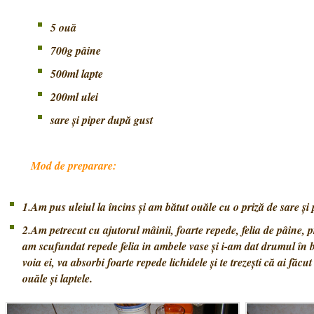
5 ouă
700g pâine
500ml lapte
200ml ulei
sare și piper după gust
Mod de preparare:
1.Am pus uleiul la încins și am bătut ouăle cu o priză de sare și 
2.Am petrecut cu ajutorul mâinii, foarte repede, felia de pâine, p
am scufundat repede felia in ambele vase și i-am dat drumul în 
voia ei, va absorbi foarte repede lichidele și te trezești că ai făcut
ouăle și laptele.