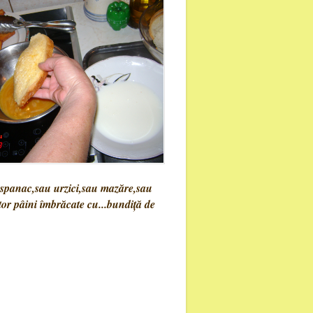
e spanac,sau urzici,sau mazăre,sau
tor pâini îmbrăcate cu...bundiță de