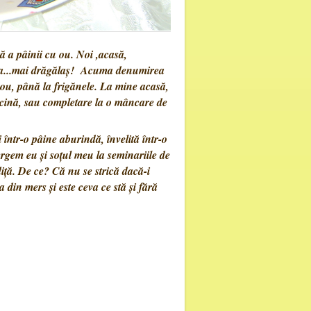
ă a pâinii cu ou. Noi ,acasă,
șa...mai drăgălaș! Acuma denumirea
u ou, până la frigănele. La mine acasă,
 cină, sau completare la o mâncare de
într-o pâine aburindă, învelită într-o
ergem eu și soțul meu la seminariile de
ță. De ce? Că nu se strică dacă-i
din mers și este ceva ce stă și fără