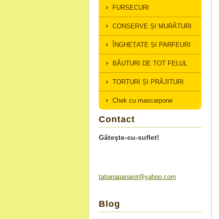
FURSECURI
CONSERVE ȘI MURĂTURI
ÎNGHEȚATE ȘI PARFEURI
BĂUTURI DE TOT FELUL
TORTURI ȘI PRĂJITURI
Chek cu mascarpone
Contact
Găteşte-cu-suflet!
tatianap
anaiot@y
ahoo.com
Blog