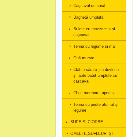
Cașcaval de casă
Baghetă umplută
Bulete cu mozzarella și
cașcaval
Terină cu legume și măr
Ouă murate
Clătite sărate ,cu dovlecel
și lapte bătut,umplute cu
cașcaval
Chec marmorat,aperitiv
Terină cu pește afumat și
legume
SUPE ȘI CIORBE
OMLETE,SUFLEURI ȘI