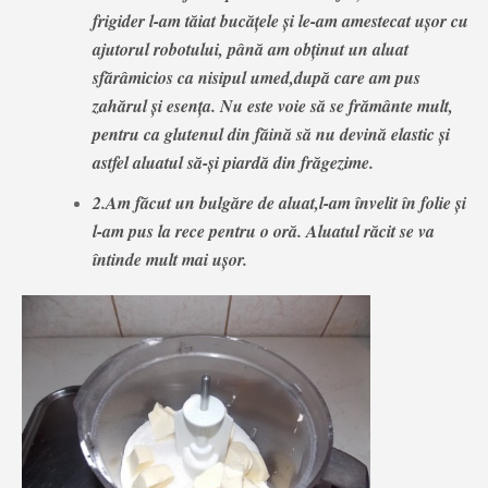
frigider l-am tăiat bucățele și le-am amestecat ușor cu
ajutorul robotului, până am obținut un aluat
sfărâmicios ca nisipul umed,după care am pus
zahărul și esența. Nu este voie să se frământe mult,
pentru ca glutenul din făină să nu devină elastic și
astfel aluatul să-și piardă din frăgezime.
2.Am făcut un bulgăre de aluat,l-am învelit în folie și
l-am pus la rece pentru o oră. Aluatul răcit se va
întinde mult mai ușor.