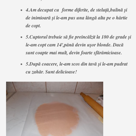
4.Am decupat cu forme diferite, de steluță,bulină și
de inimioară și le-am pus una lângă alta pe o hârtie
de copt.
5.Cuptorul trebuie să fie preîncălzit la 180 de grade și
le-am copt cam 14',până devin ușor blonde. Dacă
sunt coapte mai mult, devin foarte sfărâmicioase.
5.După coacere, le-am scos din tavă și le-am pudrat
cu zahăr. Sunt delicioase!