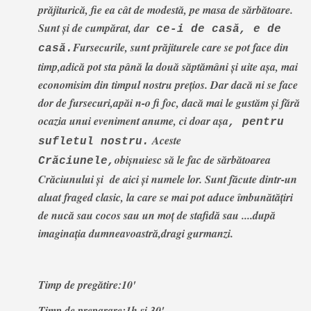
prăjiturică, fie ea cât de modestă, pe masa de sărbătoare.
Sunt și de cumpărat, dar
ce-i de casă, e de
Fursecurile, sunt prăjiturele care se pot face din
casă.
timp,adică pot sta până la două săptămâni și uite așa, mai
economisim din timpul nostru prețios. Dar dacă ni se face
dor de fursecuri,apăi n-o fi foc, dacă mai le gustăm și fără
ocazia unui eveniment anume, ci doar așa
, pentru
Aceste
sufletul nostru.
obișnuiesc să le fac de sărbătoarea
Crăciunele,
Crăciunului și de aici și numele lor. Sunt făcute dintr-un
aluat fraged clasic, la care se mai pot aduce îmbunătățiri
de nucă sau cocos sau un moț de stafidă sau ....după
imaginația dumneavoastră,dragi gurmanzi.
Timp de pregătire:10'
Timp de preparare:1h și 30'