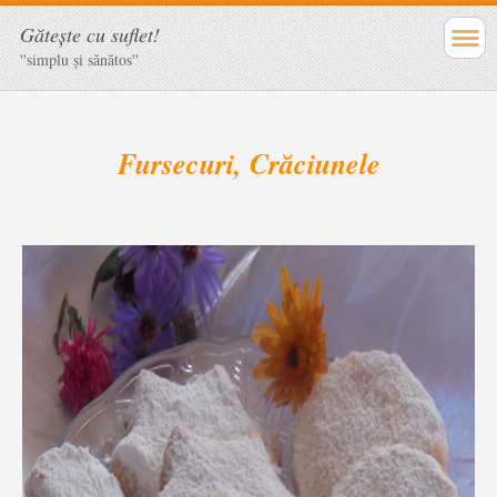
Găteşte cu suflet!
''simplu şi sănătos''
Fursecuri, Crăciunele