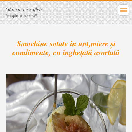
Găteşte cu suflet!
''simplu şi sănătos''
Smochine sotate în unt,miere și
condimente, cu înghețată asortată