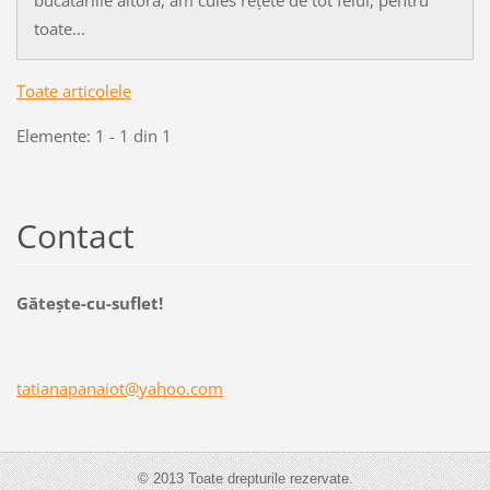
bucătăriile altora, am cules rețete de tot felul, pentru
toate...
Toate articolele
Elemente: 1 - 1 din 1
Contact
Găteşte-cu-suflet!
tatianap
anaiot@y
ahoo.com
© 2013 Toate drepturile rezervate.