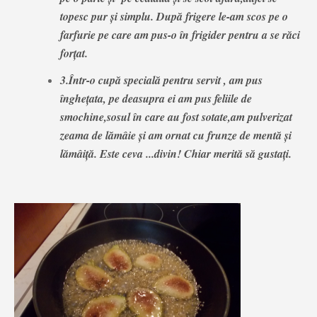
topesc pur și simplu. După frigere le-am scos pe o
farfurie pe care am pus-o în frigider pentru a se răci
forțat.
3.Într-o cupă specială pentru servit , am pus
înghețata, pe deasupra ei am pus feliile de
smochine,sosul în care au fost sotate,am pulverizat
zeama de lămâie și am ornat cu frunze de mentă și
lămâiță. Este ceva ...divin! Chiar merită să gustați.