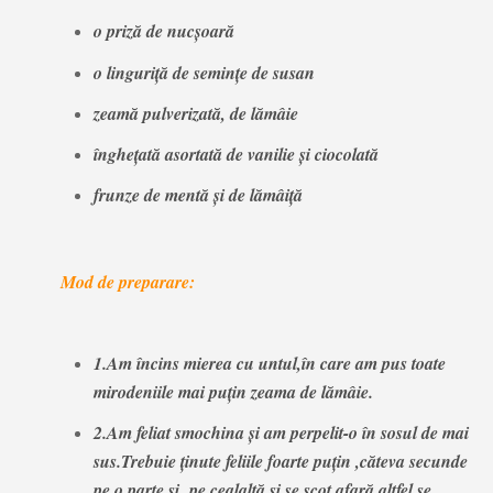
o priză de nucșoară
o linguriță de semințe de susan
zeamă pulverizată, de lămâie
înghețată asortată de vanilie și ciocolată
frunze de mentă și de lămâiță
Mod de preparare:
1.Am încins mierea cu untul,în care am pus toate
mirodeniile mai puțin zeama de lămâie.
2.Am feliat smochina și am perpelit-o în sosul de mai
sus.Trebuie ținute feliile foarte puțin ,căteva secunde
pe o parte și pe cealaltă și se scot afară,altfel se